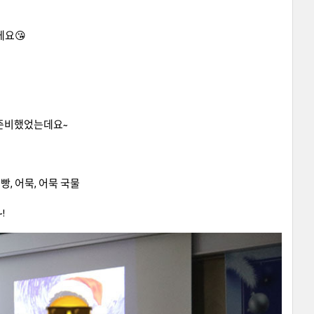
게요😘
준비했었는데요~
빵, 어묵, 어묵 국물
!