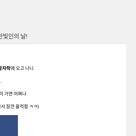
한빛인의 날!
 끝자락
에 오고 나니
.
 빨리 가면 어쩌나
어서 잠깐 울컥함 ㅋㅋ)