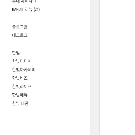
홍대 세미나
(1)
HANBIT 리뷰
(21)
블로그홈
태그로그
한빛+
한빛미디어
한빛아카데미
한빛비즈
한빛라이프
한빛에듀
한빛 대관