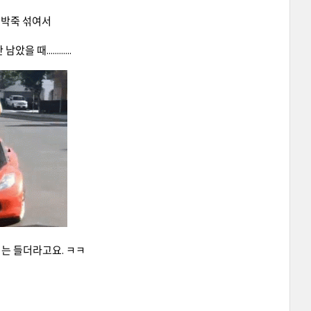
죽박죽 섞여서
............
저는 들더라고요. ㅋㅋ